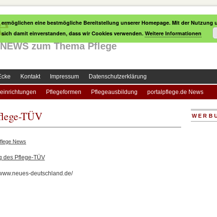
e
 ermöglichen eine bestmögliche Bereitstellung unserer Homepage. Mit der Nutzung u
e sich damit einverstanden, dass wir Cookies verwenden.
Weitere Informationen
le NEWS zum Thema Pflege
Ecke
Kontakt
Impressum
Datenschutzerklärung
einrichtungen
Pflegeformen
Pflegeausbildung
portalpflege.de News
Pflege-TÜV
WERB
flege News
g des Pflege-TÜV
//www.neues-deutschland.de/