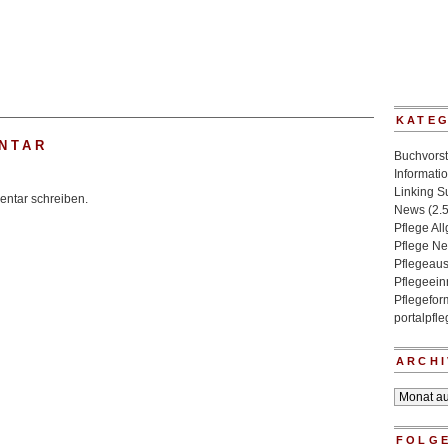
KATE
NTAR
Buchvorst
Informati
Linking 
ntar schreiben.
News
(2.
Pflege Al
Pflege N
Pflegeaus
Pflegeein
Pflegefo
portalpfl
ARCHI
Archiv
FOLGE