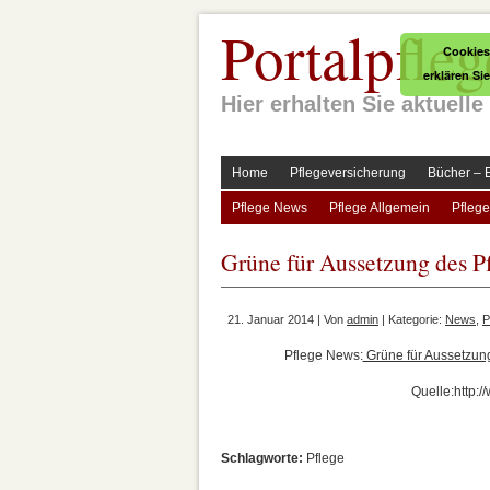
Portalpfleg
Cookies
erklären Si
Hier erhalten Sie aktuel
Home
Pflegeversicherung
Bücher – 
Pflege News
Pflege Allgemein
Pflege
Grüne für Aussetzung des 
21. Januar 2014 | Von
admin
| Kategorie:
News
,
P
Pflege News:
Grüne für Aussetzun
Quelle:http:
Schlagworte:
Pflege