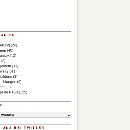
GORIEN
ellung
(24)
onen
(40)
Sunday
(13)
518)
lgemein
(33)
ews
(2.541)
bildung
(3)
richtungen
(9)
rmen
(3)
ege.de News
(125)
V
 UNS BEI TWITTER