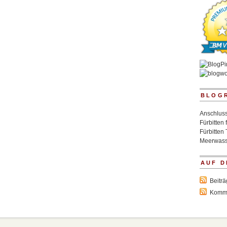
BLOG
Anschluss
Fürbitten 
Fürbitten 
Meerwass
AUF D
Beitr
Komm