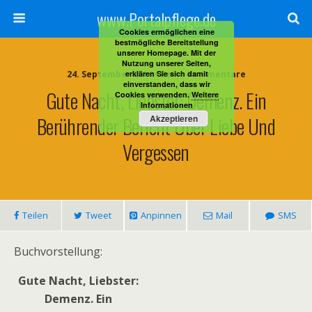
www.Portalpflege.de
Cookies ermöglichen eine
bestmögliche Bereitstellung
unserer Homepage. Mit der
Nutzung unserer Seiten,
24. September 2014 • Keine Kommentare
erklären Sie sich damit
einverstanden, dass wir
Gute Nacht, Liebster: Demenz. Ein
Cookies verwenden.
Weitere
Informationen
Berührender Bericht Über Liebe Und
Akzeptieren
Vergessen
Teilen
Tweet
Anpinnen
Mail
SMS
Buchvorstellung:
Gute Nacht, Liebster:
Demenz. Ein