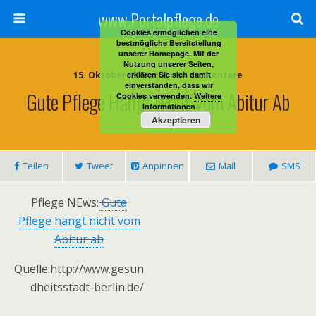
www.Portalpflege.de
Cookies ermöglichen eine
bestmögliche Bereitstellung
unserer Homepage. Mit der
Nutzung unserer Seiten,
15. Oktober 2013 • Keine Kommentare
erklären Sie sich damit
einverstanden, dass wir
Gute Pflege Hängt Nicht Vom Abitur Ab
Cookies verwenden.
Weitere
Informationen
Akzeptieren
Teilen
Tweet
Anpinnen
Mail
SMS
Pflege NEws:
Gute
Pflege hängt nicht vom
Abitur ab
Quelle:http://www.gesun
dheitsstadt-berlin.de/