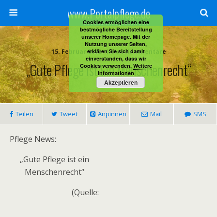
www.Portalpflege.de
Cookies ermöglichen eine
bestmögliche Bereitstellung
unserer Homepage. Mit der
Nutzung unserer Seiten,
15. Februar 2012 • Keine Kommentare
erklären Sie sich damit
einverstanden, dass wir
„Gute Pflege Ist Ein Menschenrecht“
Cookies verwenden.
Weitere
Informationen
Akzeptieren
Teilen
Tweet
Anpinnen
Mail
SMS
Pflege News:
„Gute Pflege ist ein
Menschenrecht“
(Quelle: