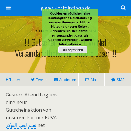
www.Portalpflege.de
Cookies ermöglichen eine
bestmögliche Bereitstellung
unserer Homepage. Mit der
Nutzung unserer Seiten,
2. März 2012 • Keine Kommentare
erklären Sie sich damit
einverstanden, dass wir
!!! Gutschein Aktion EUVA.net
Cookies verwenden.
Weitere
Informationen
Versandapotheke Für Unsere Leser !!!
Akzeptieren
Teilen
Tweet
Anpinnen
Mail
SMS
Gestern Abend flog uns
eine neue
Gutscheinaktion von
unserem Partner EUVA.
تعلم لعب البوكر
net