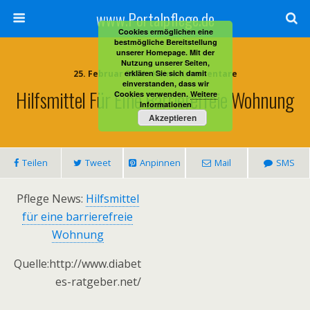
www.Portalpflege.de
Cookies ermöglichen eine
bestmögliche Bereitstellung
unserer Homepage. Mit der
Nutzung unserer Seiten,
25. Februar 2014 • Keine Kommentare
erklären Sie sich damit
einverstanden, dass wir
Hilfsmittel Für Eine Barrierefreie Wohnung
Cookies verwenden.
Weitere
Informationen
Akzeptieren
Teilen
Tweet
Anpinnen
Mail
SMS
Pflege News:
Hilfsmittel
für eine barrierefreie
Wohnung
Quelle:http://www.diabet
es-ratgeber.net/