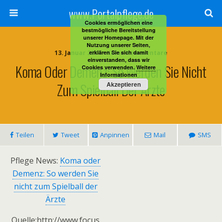
www.Portalpflege.de
Cookies ermöglichen eine
bestmögliche Bereitstellung
unserer Homepage. Mit der
Nutzung unserer Seiten,
13. Januar 2014 • Keine Kommentare
erklären Sie sich damit
einverstanden, dass wir
Koma Oder Demenz: So Werden Sie Nicht
Cookies verwenden.
Weitere
Informationen
Zum Spielball Der Ärzte
Akzeptieren
Teilen
Tweet
Anpinnen
Mail
SMS
Pflege News:
Koma oder
Demenz: So werden Sie
nicht zum Spielball der
Ärzte
Quelle:http://www.focus.