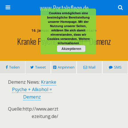
www.Portalpflege.de
Cookies ermöglichen eine
bestmögliche Bereitstellung
unserer Homepage. Mit der
Nutzung unserer Seiten,
16. Januar 2014 • Keine Kommentare
erklären Sie sich damit
einverstanden, dass wir
Kranke Psyche + Alkohol = Demenz
Cookies verwenden.
Weitere
Informationen
Akzeptieren
Teilen
Tweet
Anpinnen
Mail
SMS
Demenz News:
Kranke
Psyche + Alkohol =
Demenz
Quelle:http://www.aerzt
ezeitung.de/