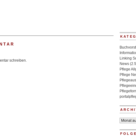
KATE
NTAR
Buchvorst
Informati
Linking 
ntar schreiben.
News
(2.
Pflege Al
Pflege N
Pflegeaus
Pflegeein
Pflegefo
portalpfl
ARCHI
Archiv
FOLGE