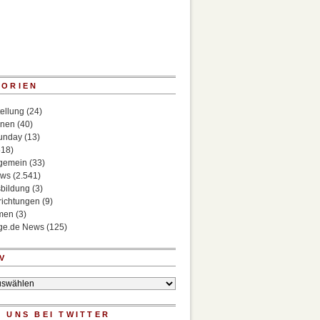
GORIEN
ellung
(24)
onen
(40)
Sunday
(13)
518)
lgemein
(33)
ews
(2.541)
bildung
(3)
richtungen
(9)
rmen
(3)
ege.de News
(125)
V
 UNS BEI TWITTER