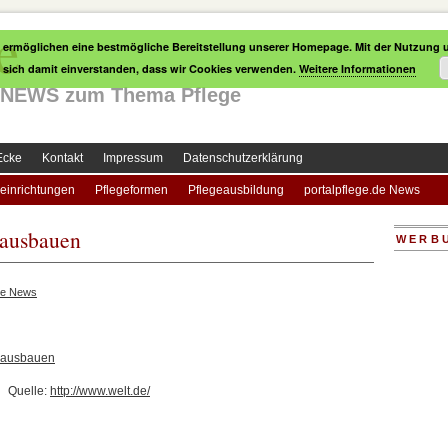
e
 ermöglichen eine bestmögliche Bereitstellung unserer Homepage. Mit der Nutzung u
e sich damit einverstanden, dass wir Cookies verwenden.
Weitere Informationen
le NEWS zum Thema Pflege
Ecke
Kontakt
Impressum
Datenschutzerklärung
einrichtungen
Pflegeformen
Pflegeausbildung
portalpflege.de News
 ausbauen
WERB
ge News
e ausbauen
Quelle:
http://www.welt.de/