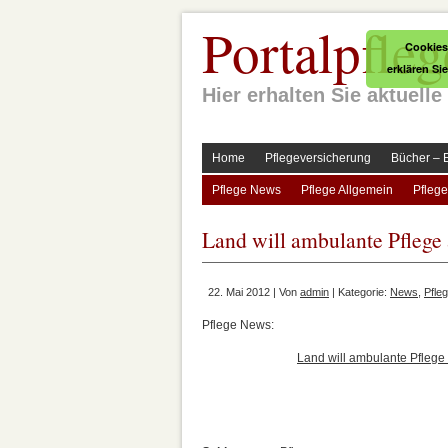
Portalpfleg
Cookies
erklären Si
Hier erhalten Sie aktuel
Home
Pflegeversicherung
Bücher – 
Pflege News
Pflege Allgemein
Pflege
Land will ambulante Pflege
22. Mai 2012 | Von
admin
| Kategorie:
News
,
Pfle
Pflege News:
Land will ambulante Pfleg