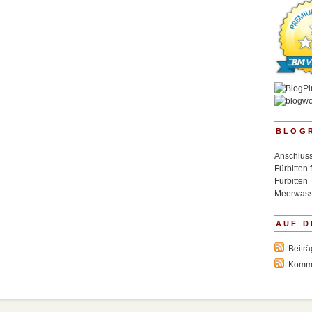
BLOG
Anschluss
Fürbitten 
Fürbitten 
Meerwass
AUF D
Beitr
Komm