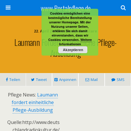
www.Portalpflege.de
Cookies ermöglichen eine
bestmögliche Bereitstellung
unserer Homepage. Mit der
Nutzung unserer Seiten,
22. April 2014 • Keine Kommentare
erklären Sie sich damit
einverstanden, dass wir
Laumann Fordert Einheitliche Pflege-
Cookies verwenden.
Weitere
Informationen
Ausbildung
Akzeptieren
Teilen
Tweet
Anpinnen
Mail
SMS
Pflege News:
Laumann
fordert einheitliche
Pflege-Ausbildung
Quelle:http://www.deuts
chlandradiokultur.de/