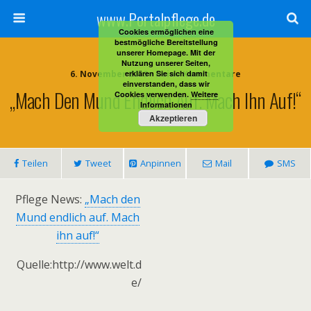
www.Portalpflege.de
Cookies ermöglichen eine
bestmögliche Bereitstellung
unserer Homepage. Mit der
Nutzung unserer Seiten,
6. November 2013 • Keine Kommentare
erklären Sie sich damit
einverstanden, dass wir
„Mach Den Mund Endlich Auf. Mach Ihn Auf!“
Cookies verwenden.
Weitere
Informationen
Akzeptieren
Teilen
Tweet
Anpinnen
Mail
SMS
Pflege News:
„Mach den
Mund endlich auf. Mach
ihn auf!“
Quelle:http://www.welt.d
e/