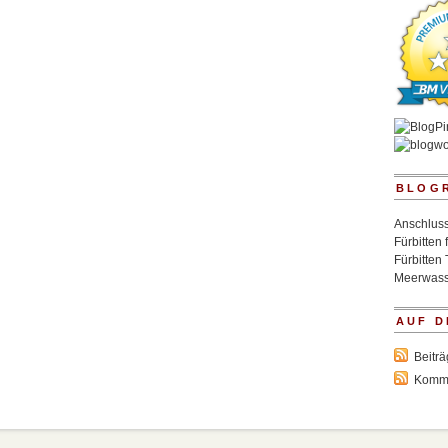
BLOG
Anschluss
Fürbitten 
Fürbitten 
Meerwass
AUF D
Beitr
Komm