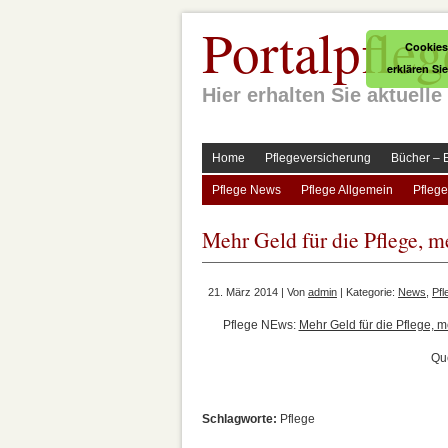
Portalpfleg
Cookies
erklären Si
Hier erhalten Sie aktuel
Home
Pflegeversicherung
Bücher – 
Pflege News
Pflege Allgemein
Pflege
Mehr Geld für die Pflege, m
21. März 2014 | Von
admin
| Kategorie:
News
,
Pf
Pflege NEws:
Mehr Geld für die Pflege, m
Que
Schlagworte:
Pflege