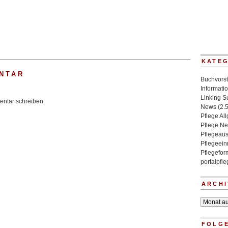
KATE
NTAR
Buchvorst
Informati
Linking 
ntar schreiben.
News
(2.
Pflege Al
Pflege N
Pflegeaus
Pflegeein
Pflegefo
portalpfl
ARCHI
Archiv
FOLGE