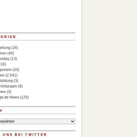
GORIEN
ellung
(24)
onen
(40)
Sunday
(13)
518)
lgemein
(33)
ews
(2.541)
bildung
(3)
richtungen
(9)
rmen
(3)
ege.de News
(125)
V
 UNS BEI TWITTER