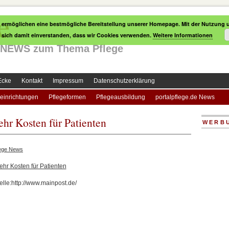
e
 ermöglichen eine bestmögliche Bereitstellung unserer Homepage. Mit der Nutzung u
e sich damit einverstanden, dass wir Cookies verwenden.
Weitere Informationen
le NEWS zum Thema Pflege
Ecke
Kontakt
Impressum
Datenschutzerklärung
einrichtungen
Pflegeformen
Pflegeausbildung
portalpflege.de News
ehr Kosten für Patienten
WERB
lege News
ehr Kosten für Patienten
lle:http://www.mainpost.de/