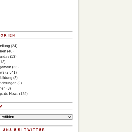
GORIEN
ellung
(24)
onen
(40)
Sunday
(13)
518)
lgemein
(33)
ews
(2.541)
bildung
(3)
richtungen
(9)
rmen
(3)
ege.de News
(125)
V
 UNS BEI TWITTER