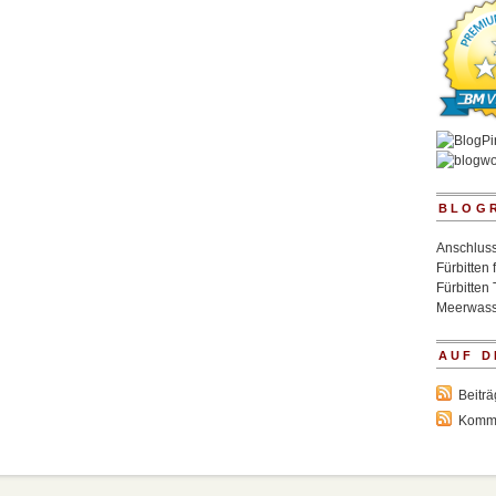
BLOG
Anschluss
Fürbitten 
Fürbitten 
Meerwass
AUF D
Beitr
Komm