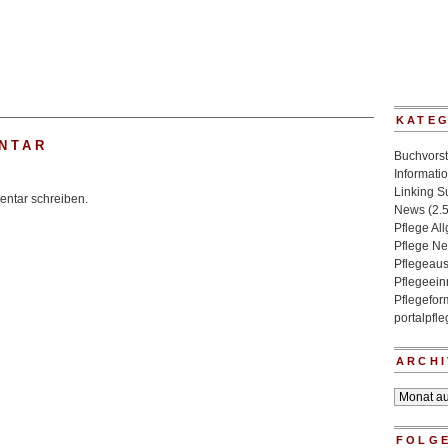
KATE
NTAR
Buchvorst
Informati
Linking 
ntar schreiben.
News
(2.
Pflege Al
Pflege N
Pflegeaus
Pflegeein
Pflegefo
portalpfl
ARCHI
Archiv
FOLGE