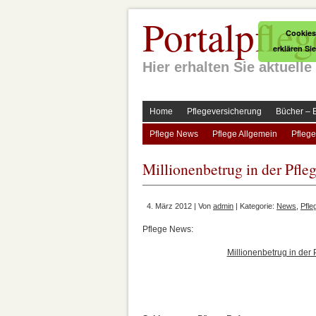
Portalpfleg
Cookies
erklären Si
Hier erhalten Sie aktuel
Home
Pflegeversicherung
Bücher – 
Pflege News
Pflege Allgemein
Pflege
Millionenbetrug in der Pfle
4. März 2012 | Von
admin
| Kategorie:
News
,
Pfl
Pflege News:
Millionenbetrug in der 