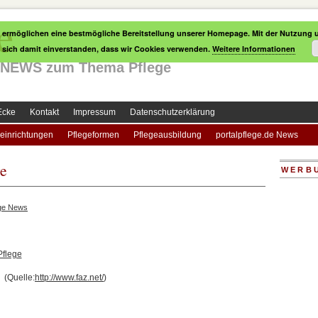
e
 ermöglichen eine bestmögliche Bereitstellung unserer Homepage. Mit der Nutzung u
e sich damit einverstanden, dass wir Cookies verwenden.
Weitere Informationen
le NEWS zum Thema Pflege
Ecke
Kontakt
Impressum
Datenschutzerklärung
einrichtungen
Pflegeformen
Pflegeausbildung
portalpflege.de News
ge
WERB
ege News
Pflege
(Quelle:
http://www.faz.net/
)