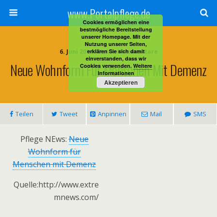
www.Portalpflege.de
Cookies ermöglichen eine
bestmögliche Bereitstellung
unserer Homepage. Mit der
Nutzung unserer Seiten,
6. Juni 2014 • Keine Kommentare
erklären Sie sich damit
einverstanden, dass wir
Neue Wohnform Für Menschen Mit Demenz
Cookies verwenden.
Weitere
Informationen
Akzeptieren
Teilen
Tweet
Anpinnen
Mail
SMS
Pflege NEws:
Neue
Wohnform für
Menschen mit Demenz
Quelle:http://www.extre
mnews.com/