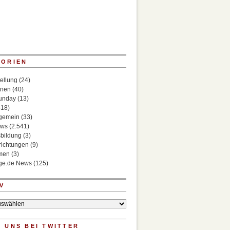
GORIEN
ellung
(24)
onen
(40)
Sunday
(13)
518)
lgemein
(33)
ews
(2.541)
bildung
(3)
richtungen
(9)
rmen
(3)
ege.de News
(125)
V
 UNS BEI TWITTER