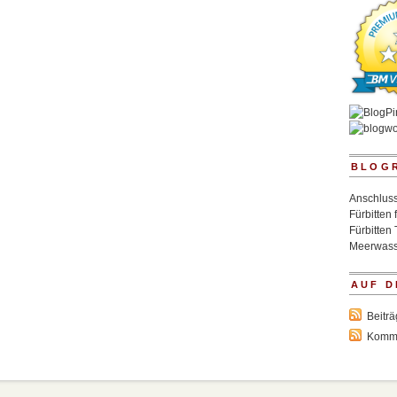
BLOG
Anschluss
Fürbitten 
Fürbitten 
Meerwass
AUF D
Beitr
Komm