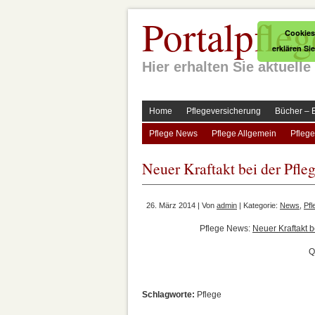
Portalpfleg
Cookies
erklären Si
Hier erhalten Sie aktuel
Home
Pflegeversicherung
Bücher – 
Pflege News
Pflege Allgemein
Pflege
Neuer Kraftakt bei der Pfle
26. März 2014 | Von
admin
| Kategorie:
News
,
Pf
Pflege News:
Neuer Kraftakt b
Q
Schlagworte:
Pflege