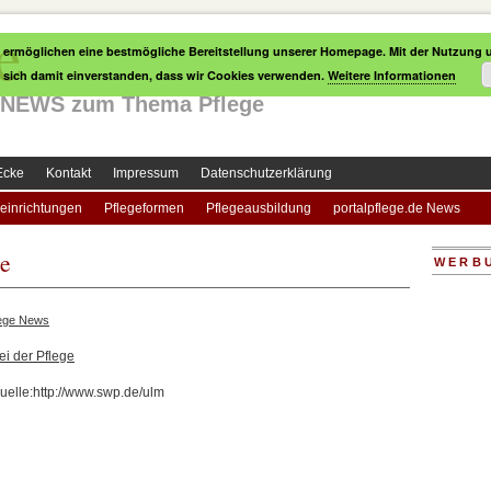
e
 ermöglichen eine bestmögliche Bereitstellung unserer Homepage. Mit der Nutzung u
e sich damit einverstanden, dass wir Cookies verwenden.
Weitere Informationen
le NEWS zum Thema Pflege
Ecke
Kontakt
Impressum
Datenschutzerklärung
einrichtungen
Pflegeformen
Pflegeausbildung
portalpflege.de News
ge
WERB
lege News
ei der Pflege
uelle:http://www.swp.de/ulm