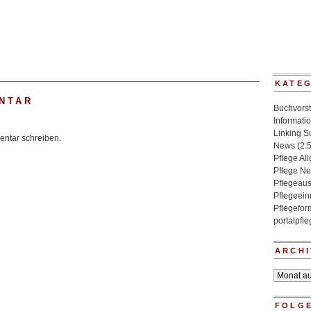
KATE
NTAR
Buchvorst
Informati
Linking 
ntar schreiben.
News
(2.
Pflege Al
Pflege N
Pflegeaus
Pflegeein
Pflegefo
portalpfl
ARCHI
Archiv
FOLGE