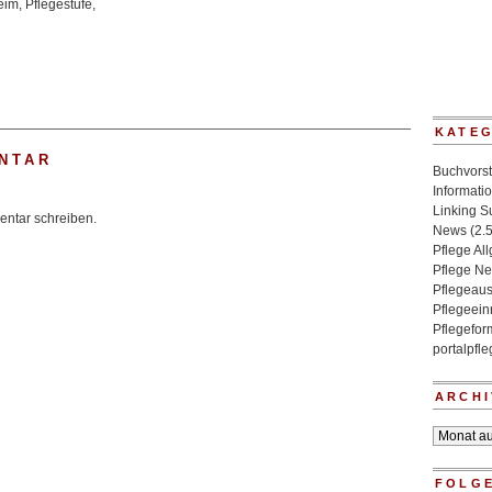
eim
,
Pflegestufe
,
KATE
NTAR
Buchvorst
Informati
Linking 
ntar schreiben.
News
(2.
Pflege Al
Pflege N
Pflegeaus
Pflegeein
Pflegefo
portalpfl
ARCHI
Archiv
FOLGE