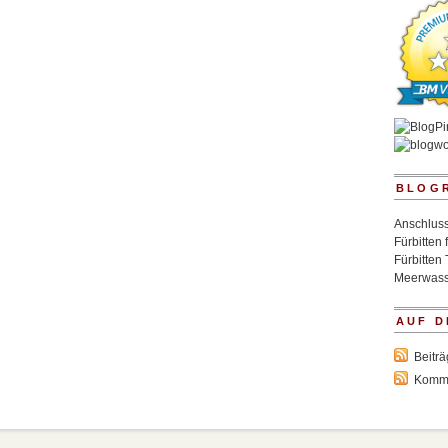
BLOG
Anschluss
Fürbitten 
Fürbitten 
Meerwass
AUF D
Beitr
Komm