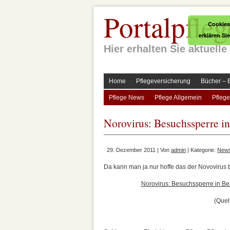
Portalpfleg
Cookies
erklären Si
Hier erhalten Sie aktuel
Home
Pflegeversicherung
Bücher – 
Pflege News
Pflege Allgemein
Pflege
Norovirus: Besuchssperre i
29. Dezember 2011 | Von
admin
| Kategorie:
New
Da kann man ja nur hoffe das der Novovirus b
Norovirus: Besuchssperre in Be
(Quel