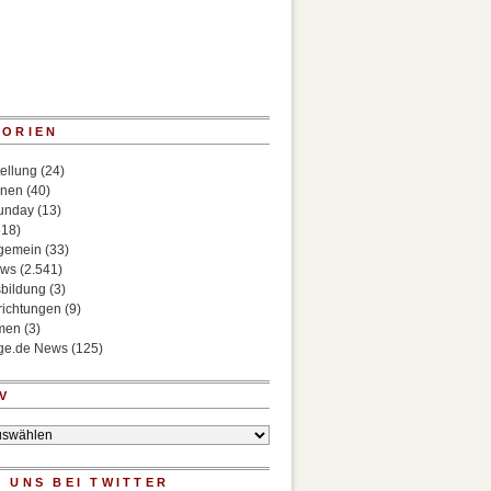
GORIEN
ellung
(24)
onen
(40)
Sunday
(13)
518)
lgemein
(33)
ews
(2.541)
bildung
(3)
richtungen
(9)
rmen
(3)
ege.de News
(125)
V
 UNS BEI TWITTER