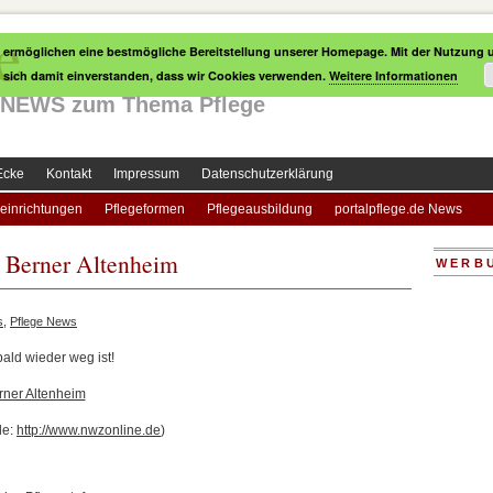
e
 ermöglichen eine bestmögliche Bereitstellung unserer Homepage. Mit der Nutzung u
e sich damit einverstanden, dass wir Cookies verwenden.
Weitere Informationen
le NEWS zum Thema Pflege
Ecke
Kontakt
Impressum
Datenschutzerklärung
einrichtungen
Pflegeformen
Pflegeausbildung
portalpflege.de News
n Berner Altenheim
WERB
s
,
Pflege News
ald wieder weg ist!
rner Altenheim
le:
http://www.nwzonline.de
)