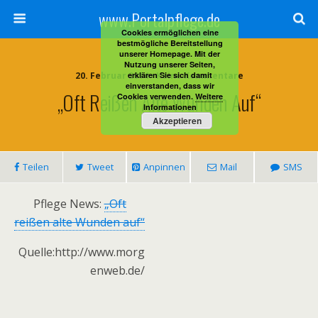
www.Portalpflege.de
Cookies ermöglichen eine
bestmögliche Bereitstellung
unserer Homepage. Mit der
Nutzung unserer Seiten,
20. Februar 2014 • Keine Kommentare
erklären Sie sich damit
einverstanden, dass wir
„Oft Reißen Alte Wunden Auf“
Cookies verwenden.
Weitere
Informationen
Akzeptieren
Teilen
Tweet
Anpinnen
Mail
SMS
Pflege News:
„Oft
reißen alte Wunden auf“
Quelle:http://www.morg
enweb.de/