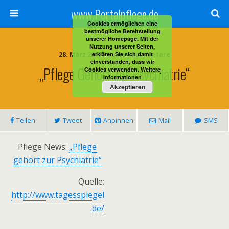
www.Portalpflege.de
Cookies ermöglichen eine
bestmögliche Bereitstellung
unserer Homepage. Mit der
Nutzung unserer Seiten,
28. März 2013 • Keine Kommentare
erklären Sie sich damit
einverstanden, dass wir
„Pflege Gehört Zur Psychiatrie“
Cookies verwenden.
Weitere
Informationen
Akzeptieren
Teilen
Tweet
Anpinnen
Mail
SMS
Pflege News:
„Pflege
gehört zur Psychiatrie“
Quelle:
http://www.tagesspiegel
.de/