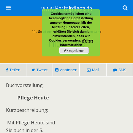
www.Portalpflege.de
Cookies ermöglichen eine
bestmögliche Bereitstellung
unserer Homepage. Mit der
Nutzung unserer Seiten,
11. September 2014 • 23 Kommentare
erklären Sie sich damit
einverstanden, dass wir
Pflege Heute
Cookies verwenden.
Weitere
Informationen
Akzeptieren
Teilen
Tweet
Anpinnen
Mail
SMS
Buchvorstellung:
Pflege Heute
Kurzbeschreibung:
Mit Pflege Heute sind
Sie auch in der 5.