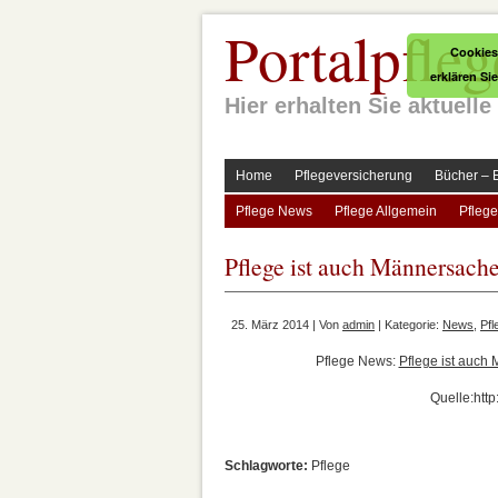
Portalpfleg
Cookies
erklären Si
Hier erhalten Sie aktuel
Home
Pflegeversicherung
Bücher – 
Pflege News
Pflege Allgemein
Pflege
Pflege ist auch Männersach
25. März 2014 | Von
admin
| Kategorie:
News
,
Pf
Pflege News:
Pflege ist auch
Quelle:htt
Schlagworte:
Pflege