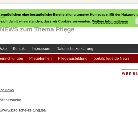
e
 ermöglichen eine bestmögliche Bereitstellung unserer Homepage. Mit der Nutzung u
e sich damit einverstanden, dass wir Cookies verwenden.
Weitere Informationen
le NEWS zum Thema Pflege
Ecke
Kontakt
Impressum
Datenschutzerklärung
einrichtungen
Pflegeformen
Pflegeausbildung
portalpflege.de News
e
WERB
lege News
 Männersache
p://www.badische-zeitung.de/