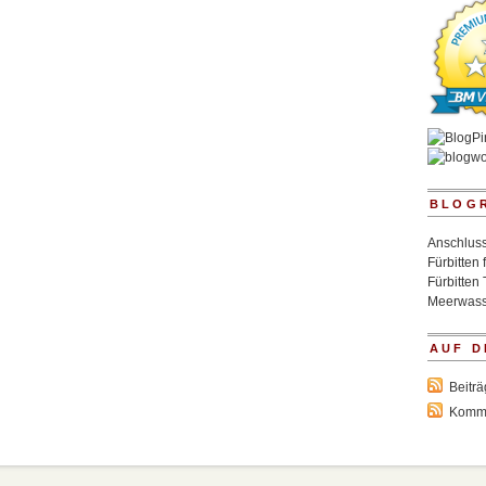
BLOG
Anschluss
Fürbitten 
Fürbitten 
Meerwass
AUF D
Beitr
Komm