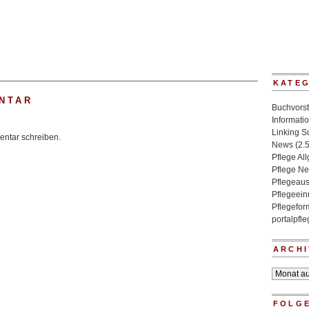
KATE
NTAR
Buchvorst
Informati
Linking 
ntar schreiben.
News
(2.
Pflege Al
Pflege N
Pflegeaus
Pflegeein
Pflegefo
portalpfl
ARCHI
Archiv
FOLGE