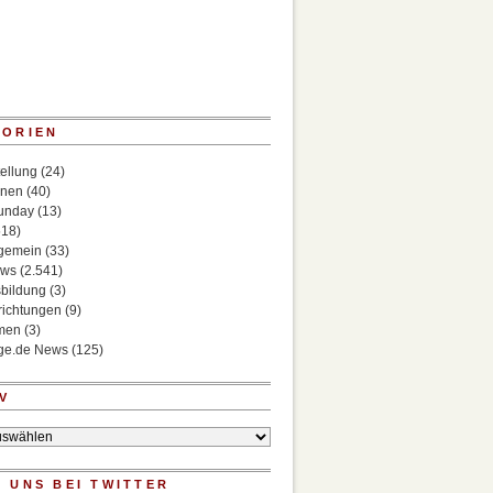
GORIEN
ellung
(24)
onen
(40)
Sunday
(13)
518)
lgemein
(33)
ews
(2.541)
bildung
(3)
richtungen
(9)
rmen
(3)
ege.de News
(125)
V
 UNS BEI TWITTER