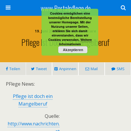
www.Portalpflege.de
Cookies ermöglichen eine
bestmögliche Bereitstellung
unserer Homepage. Mit der
Nutzung unserer Seiten,
19. Juni 2012 • Keine Kommentare
erklären Sie sich damit
einverstanden, dass wir
Pflege Ist Doch Ein Mangelberuf
Cookies verwenden.
Weitere
Informationen
Akzeptieren
Teilen
Tweet
Anpinnen
Mail
SMS
PFlege News:
Pflege ist doch ein
Mangelberuf
Quelle:
http://www.nachrichten.