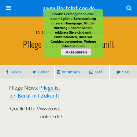
www.Portalpflege.de
Cookies ermöglichen eine
bestmögliche Bereitstellung
unserer Homepage. Mit der
Nutzung unserer Seiten,
10. März 2014 • Keine Kommentare
erklären Sie sich damit
einverstanden, dass wir
Pflege Ist Ein Beruf Mit Zukunft
Cookies verwenden.
Weitere
Informationen
Akzeptieren
Teilen
Tweet
Anpinnen
Mail
SMS
Pflege NEws:
Pflege ist
ein Beruf mit Zukunft
Quelle:http://www.ovb-
online.de/