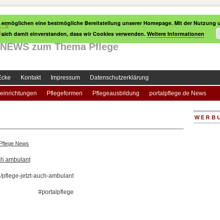
e
 ermöglichen eine bestmögliche Bereitstellung unserer Homepage. Mit der Nutzung u
e sich damit einverstanden, dass wir Cookies verwenden.
Weitere Informationen
le NEWS zum Thema Pflege
Ecke
Kontakt
Impressum
Datenschutzerklärung
einrichtungen
Pflegeformen
Pflegeausbildung
portalpflege.de News
WERB
Pflege News
uch ambulant
l/pflege-jetzt-auch-ambulant
#portalpflege