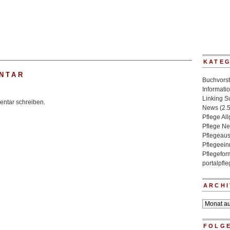
KATE
NTAR
Buchvorst
Informati
Linking 
ntar schreiben.
News
(2.
Pflege Al
Pflege N
Pflegeaus
Pflegeein
Pflegefo
portalpfl
ARCHI
Archiv
FOLGE