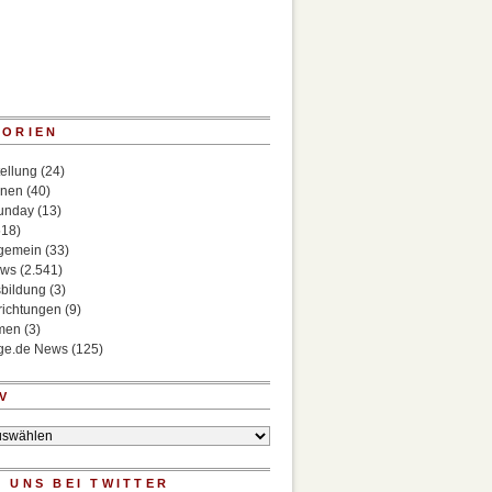
GORIEN
ellung
(24)
onen
(40)
Sunday
(13)
518)
lgemein
(33)
ews
(2.541)
bildung
(3)
richtungen
(9)
rmen
(3)
ege.de News
(125)
V
 UNS BEI TWITTER