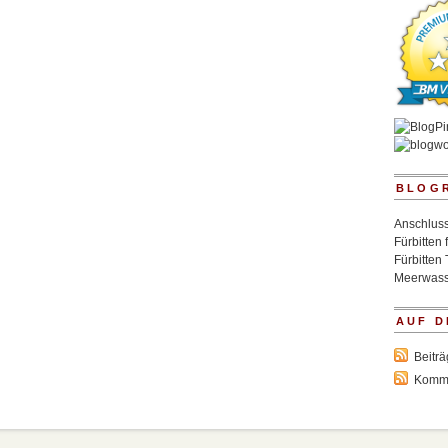
BLOG
Anschluss
Fürbitten 
Fürbitten 
Meerwass
AUF D
Beitr
Komm