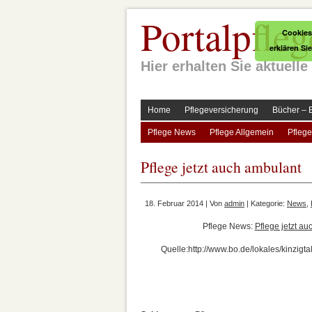
Portalpfleg
Cookies
erklären Si
Hier erhalten Sie aktuel
Home
Pflegeversicherung
Bücher – 
Pflege News
Pflege Allgemein
Pflege
Pflege jetzt auch ambulant
18. Februar 2014 | Von
admin
| Kategorie:
News
,
Pflege News:
Pflege jetzt a
Quelle:http://www.bo.de/lokales/kinzigta