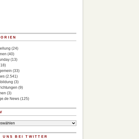
GORIEN
ellung
(24)
onen
(40)
Sunday
(13)
518)
lgemein
(33)
ews
(2.541)
bildung
(3)
richtungen
(9)
rmen
(3)
ege.de News
(125)
V
 UNS BEI TWITTER