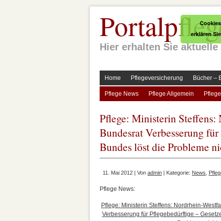
Portalpfleg
Cookies
erklären Si
Hier erhalten Sie aktuel
Home
Pflegeversicherung
Bücher – 
Pflege News
Pflege Allgemein
Pflege
Pflege: Ministerin Steffens
Bundesrat Verbesserung für 
Bundes löst die Probleme ni
11. Mai 2012 | Von
admin
| Kategorie:
News
,
Pfle
Pflege News:
Pflege: Ministerin Steffens: Nordrhein-Westf
Verbesserung für Pflegebedürftige – Gesetze