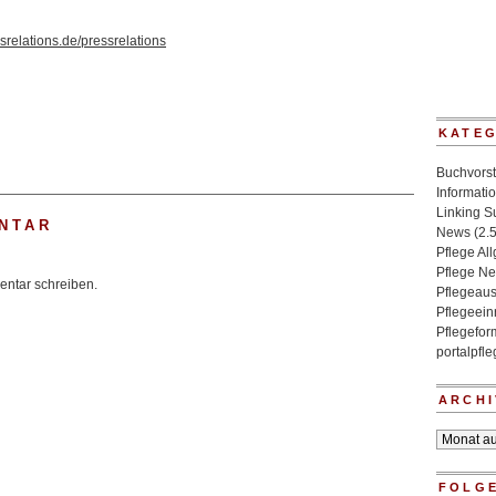
srelations.de/pressrelations
KATE
Buchvorst
Informati
Linking 
NTAR
News
(2.
Pflege Al
Pflege N
ntar schreiben.
Pflegeaus
Pflegeein
Pflegefo
portalpfl
ARCHI
Archiv
FOLGE