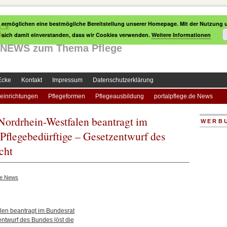
e
 ermöglichen eine bestmögliche Bereitstellung unserer Homepage. Mit der Nutzung u
e sich damit einverstanden, dass wir Cookies verwenden.
Weitere Informationen
le NEWS zum Thema Pflege
Ecke
Kontakt
Impressum
Datenschutzerklärung
einrichtungen
Pflegeformen
Pflegeausbildung
portalpflege.de News
: Nordrhein-Westfalen beantragt im
WERB
Pflegebedürftige – Gesetzentwurf des
cht
ge News
alen beantragt im Bundesrat
ntwurf des Bundes löst die