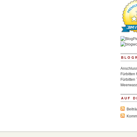
BLOG
Anschluss
Fürbitten 
Fürbitten 
Meerwass
AUF D
Beitr
Komm