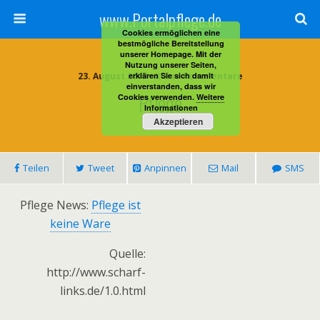
www.Portalpflege.de
Cookies ermöglichen eine
bestmögliche Bereitstellung
unserer Homepage. Mit der
Nutzung unserer Seiten,
23. August 2013 • Keine Kommentare
erklären Sie sich damit
einverstanden, dass wir
Pflege
Cookies verwenden.
Weitere
Informationen
Akzeptieren
Teilen
Tweet
Anpinnen
Mail
SMS
Pflege News:
Pflege ist
keine Ware
Quelle:
http://www.scharf-
links.de/1.0.html