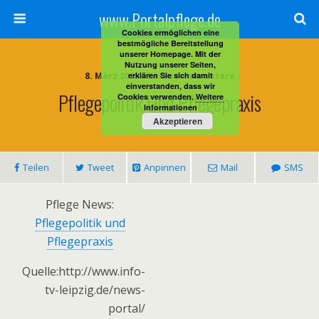
www.Portalpflege.de
Cookies ermöglichen eine
bestmögliche Bereitstellung
unserer Homepage. Mit der
Nutzung unserer Seiten,
8. März 2013 • Keine Kommentare
erklären Sie sich damit
einverstanden, dass wir
Pflegepolitik Und Pflegepraxis
Cookies verwenden.
Weitere
Informationen
Akzeptieren
Teilen
Tweet
Anpinnen
Mail
SMS
Pflege News:
Pflegepolitik und
Pflegepraxis
Quelle:http://www.info-
tv-leipzig.de/news-
portal/