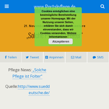
www.Portalpflege.de
Cookies ermöglichen eine
bestmögliche Bereitstellung
unserer Homepage. Mit der
Nutzung unserer Seiten,
21. November 2013 • Keine Kommentare
erklären Sie sich damit
einverstanden, dass wir
„Solche Pflege Ist Folter“
Cookies verwenden.
Weitere
Informationen
Akzeptieren
Teilen
Tweet
Anpinnen
Mail
SMS
Pflege News:
„Solche
Pflege ist Folter“
Quelle:
http://www.suedd
eutsche.de/