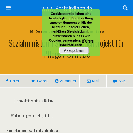
www.Portalpflege.de
Cookies ermöglichen eine
bestmögliche Bereitstellung
unserer Homepage. Mit der
Nutzung unserer Seiten,
16. Dezember 2011 • Keine Kommentare
erklären Sie sich damit
einverstanden, dass wir
Sozialministerin Startet Modellprojekt Für
Cookies verwenden.
Weitere
Informationen
Pflege / SWR.de
Akzeptieren
Teilen
Tweet
Anpinnen
Mail
SMS
Die Sozialministerin aus Baden-
Württemberg will die Plege in Ihrem
Bundesland verbessert und startet deshalb