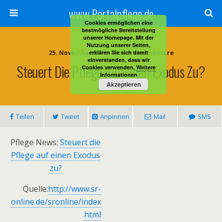
www.Portalpflege.de
Cookies ermöglichen eine
bestmögliche Bereitstellung
unserer Homepage. Mit der
Nutzung unserer Seiten,
25. November 2013 • Keine Kommentare
erklären Sie sich damit
einverstanden, dass wir
Steuert Die Pflege Auf Einen Exodus Zu?
Cookies verwenden.
Weitere
Informationen
Akzeptieren
Teilen
Tweet
Anpinnen
Mail
SMS
Pflege News:
Steuert die
Pflege auf einen Exodus
zu?
Quelle:
http://www.sr-
online.de/sronline/index
.html