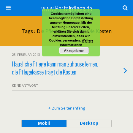
www.Portalpflege.de
Cookies ermöglichen eine
bestmögliche Bereitstellung
unserer Homepage. Mit der
Nutzung unserer Seiten,
Tags › Die Pflegekasse Trägt Die Kosten
erklären Sie sich damit
einverstanden, dass wir
Cookies verwenden.
Weitere
Informationen
Akzeptieren
25. FEBRUAR 2013
Häusliche Pflege kann man zuhause lernen,
die Pflegekasse trägt die Kosten
KEINE ANTWORT
Zum Seitenanfang
Mobil
Desktop