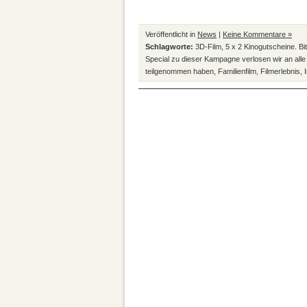
Veröffentlicht in
News
|
Keine Kommentare »
Schlagworte:
3D-Film
,
5 x 2 Kinogutscheine. Bi
Special zu dieser Kampagne verlosen wir an all
teilgenommen haben
,
Familienfilm
,
Filmerlebnis
,