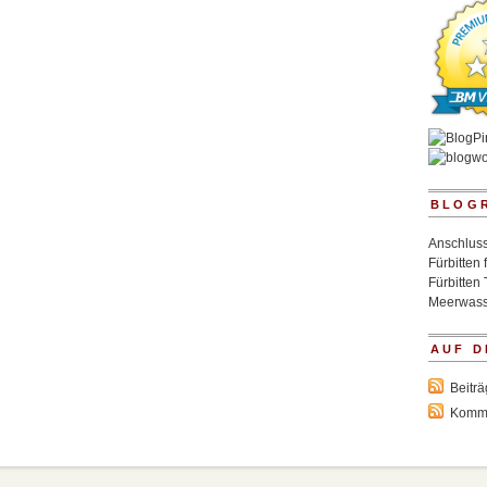
BLOG
Anschluss
Fürbitten 
Fürbitten 
Meerwass
AUF D
Beitr
Komm