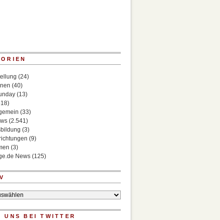
GORIEN
ellung
(24)
onen
(40)
Sunday
(13)
518)
lgemein
(33)
ews
(2.541)
bildung
(3)
richtungen
(9)
rmen
(3)
ege.de News
(125)
V
 UNS BEI TWITTER