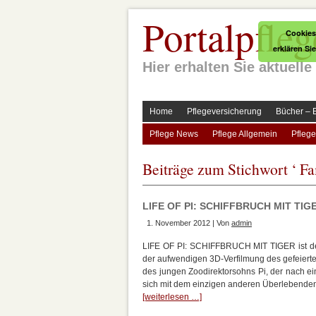
Portalpfleg
Cookies
erklären Si
Hier erhalten Sie aktuel
Home
Pflegeversicherung
Bücher – 
Pflege News
Pflege Allgemein
Pflege
Beiträge zum Stichwort ‘ Fa
LIFE OF PI: SCHIFFBRUCH MIT TIGER
1. November 2012 | Von
admin
LIFE OF PI: SCHIFFBRUCH MIT TIGER ist der
der aufwendigen 3D-Verfilmung des gefeierten
des jungen Zoodirektorsohns Pi, der nach ein
sich mit dem einzigen anderen Überlebenden
[weiterlesen …]