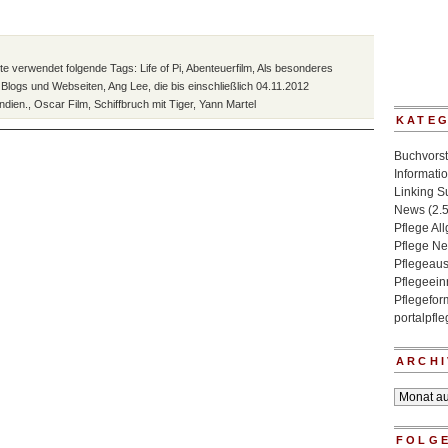
tte verwendet folgende Tags: Life of Pi
,
Abenteuerfilm
,
Als besonderes
e Blogs und Webseiten
,
Ang Lee
,
die bis einschließlich 04.11.2012
Indien.
,
Oscar Film
,
Schiffbruch mit Tiger
,
Yann Martel
KATE
Buchvorst
Informati
Linking 
News
(2.
Pflege Al
Pflege N
Pflegeaus
Pflegeein
Pflegefo
portalpfl
ARCHI
Archiv
FOLGE