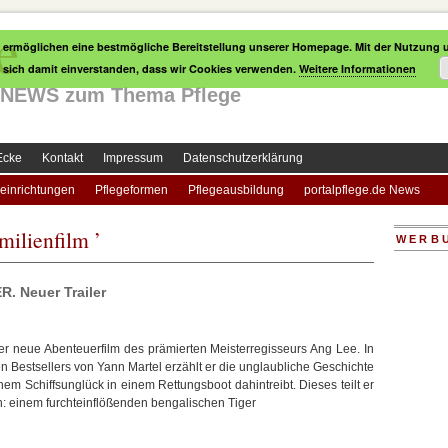
e
 ermöglichen eine bestmögliche Bereitstellung unserer Homepage. Mit der Nutzung u
e sich damit einverstanden, dass wir Cookies verwenden.
Weitere Informationen
le NEWS zum Thema Pflege
Ecke
Kontakt
Impressum
Datenschutzerklärung
einrichtungen
Pflegeformen
Pflegeausbildung
portalpflege.de News
milienfilm ’
WERB
. Neuer Trailer
 neue Abenteuerfilm des prämierten Meisterregisseurs Ang Lee. In
 Bestsellers von Yann Martel erzählt er die unglaubliche Geschichte
em Schiffsunglück in einem Rettungsboot dahintreibt. Dieses teilt er
: einem furchteinflößenden bengalischen Tiger