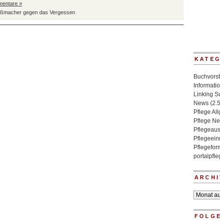
mentare »
aßmacher gegen das Vergessen
KATE
Buchvorst
Informati
Linking 
News
(2.
Pflege Al
Pflege N
Pflegeaus
Pflegeein
Pflegefo
portalpfl
ARCHI
Archiv
FOLGE