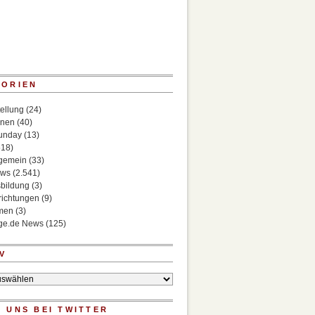
GORIEN
ellung
(24)
onen
(40)
Sunday
(13)
518)
lgemein
(33)
ews
(2.541)
bildung
(3)
richtungen
(9)
rmen
(3)
ege.de News
(125)
V
 UNS BEI TWITTER