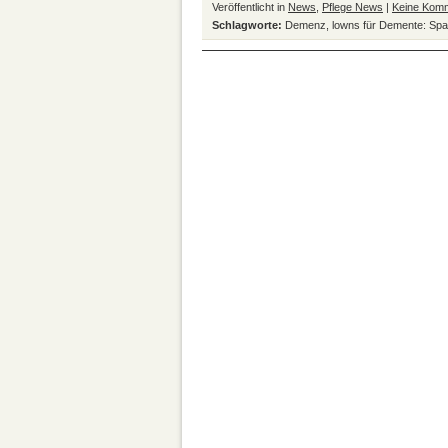
Veröffentlicht in
News
,
Pflege News
|
Keine Kom
Schlagworte:
Demenz
,
lowns für Demente: Sp