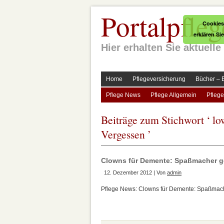
Portalpfleg
Cookies
erklären Si
Hier erhalten Sie aktuel
Home
Pflegeversicherung
Bücher – 
Pflege News
Pflege Allgemein
Pflege
Beiträge zum Stichwort ‘ l
Vergessen ’
Clowns für Demente: Spaßmacher g
12. Dezember 2012 | Von
admin
Pflege News: Clowns für Demente: Spaßmache