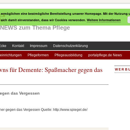
e
 ermöglichen eine bestmögliche Bereitstellung unserer Homepage. Mit der Nutzung u
e sich damit einverstanden, dass wir Cookies verwenden.
Weitere Informationen
le NEWS zum Thema Pflege
Ecke
Kontakt
Impressum
Datenschutzerklärung
einrichtungen
Pflegeformen
Pflegeausbildung
portalpflege.de News
owns für Demente: Spaßmacher gegen das
WERB
egen das Vergessen
r gegen das Vergessen Quelle: http://www.spiegel.de/