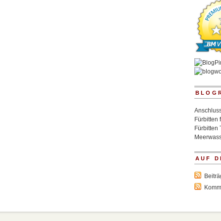
BLOG
Anschluss
Fürbitten 
Fürbitten 
Meerwass
AUF D
Beitr
Komm