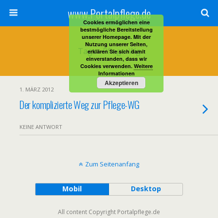
www.Portalpflege.de
Cookies ermöglichen eine
bestmögliche Bereitstellung
unserer Homepage. Mit der
Nutzung unserer Seiten,
Tags › Pflege-Wg
erklären Sie sich damit
einverstanden, dass wir
Cookies verwenden.
Weitere
Informationen
Akzeptieren
1. MÄRZ 2012
Der komplizierte Weg zur Pflege-WG
KEINE ANTWORT
Zum Seitenanfang
Mobil
Desktop
All content Copyright Portalpflege.de