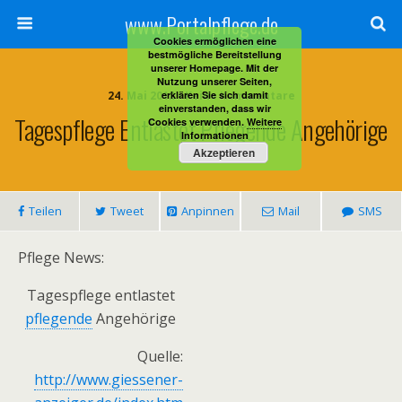
www.Portalpflege.de
Cookies ermöglichen eine
bestmögliche Bereitstellung
unserer Homepage. Mit der
Nutzung unserer Seiten,
24. Mai 2012 • Keine Kommentare
erklären Sie sich damit
einverstanden, dass wir
Tagespflege Entlastet Pflegende Angehörige
Cookies verwenden.
Weitere
Informationen
Akzeptieren
Teilen
Tweet
Anpinnen
Mail
SMS
Pflege News:
Tagespflege entlastet
pflegende
Angehörige
Quelle:
http://www.giessener-