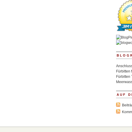
BLOG
Anschluss
Fürbitten 
Fürbitten 
Meerwass
AUF D
Beitr
Komm