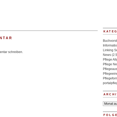
KATE
NTAR
Buchvorst
Informati
Linking 
ntar schreiben.
News
(2.
Pflege Al
Pflege N
Pflegeaus
Pflegeein
Pflegefo
portalpfl
ARCHI
Archiv
FOLGE