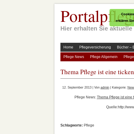
Portalpfleg
Cookies
erklären Si
Hier erhalten Sie aktuel
Home
Pflegeversicherung
Bücher – 
Pflege News
Pflege Allgemein
Pflege
Thema Pflege ist eine tick
12. September 2013 | Von
admin
| Kategorie:
New
Pflege News:
Thema Pflege ist eine
Quelle:http://ww
Schlagworte:
Pflege