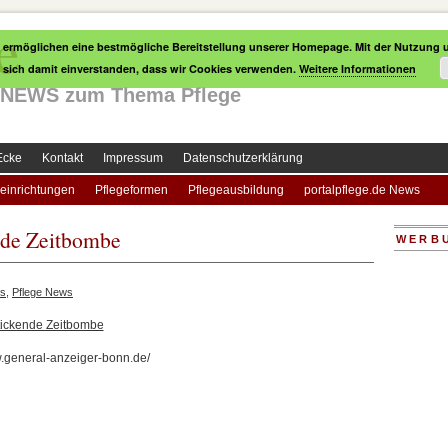
e
 ermöglichen eine bestmögliche Bereitstellung unserer Homepage. Mit der Nutzung u
e sich damit einverstanden, dass wir Cookies verwenden.
Weitere Informationen
le NEWS zum Thema Pflege
Ecke
Kontakt
Impressum
Datenschutzerklärung
einrichtungen
Pflegeformen
Pflegeausbildung
portalpflege.de News
ende Zeitbombe
WERB
s
,
Pflege News
 tickende Zeitbombe
w.general-anzeiger-bonn.de/