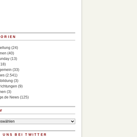
GORIEN
ellung
(24)
onen
(40)
Sunday
(13)
518)
lgemein
(33)
ews
(2.541)
bildung
(3)
richtungen
(9)
rmen
(3)
ege.de News
(125)
V
 UNS BEI TWITTER