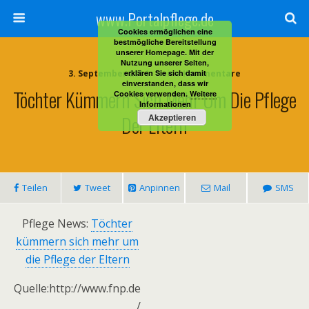
www.Portalpflege.de
Cookies ermöglichen eine
bestmögliche Bereitstellung
unserer Homepage. Mit der
Nutzung unserer Seiten,
3. September 2014 • Keine Kommentare
erklären Sie sich damit
einverstanden, dass wir
Töchter Kümmern Sich Mehr Um Die Pflege
Cookies verwenden.
Weitere
Informationen
Der Eltern
Akzeptieren
Teilen
Tweet
Anpinnen
Mail
SMS
Pflege News:
Töchter
kümmern sich mehr um
die Pflege der Eltern
Quelle:http://www.fnp.de
/