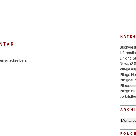
KATE
NTAR
Buchvorst
Informati
Linking 
ntar schreiben.
News
(2.
Pflege Al
Pflege N
Pflegeaus
Pflegeein
Pflegefo
portalpfl
ARCHI
Archiv
FOLGE