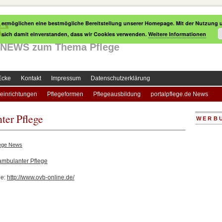
e
 ermöglichen eine bestmögliche Bereitstellung unserer Homepage. Mit der Nutzung u
e sich damit einverstanden, dass wir Cookies verwenden.
Weitere Informationen
le NEWS zum Thema Pflege
Ecke
Kontakt
Impressum
Datenschutzerklärung
einrichtungen
Pflegeformen
Pflegeausbildung
portalpflege.de News
ter Pflege
WERB
lege News
ambulanter Pflege
le:
http://www.ovb-online.de/