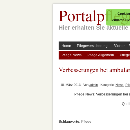
Portalpfleg
Cookies
erklären Si
Hier erhalten Sie aktuel
Home
Pflegeversicherung
Bücher – 
Pflege News
Pflege Allgemein
Pflege
Verbesserungen bei ambulan
18. März 2013 | Von
admin
| Kategorie:
News
,
Pf
Pflege News:
Verbesserungen bei 
Quel
Schlagworte:
Pflege