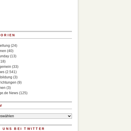
GORIEN
ellung
(24)
onen
(40)
Sunday
(13)
518)
lgemein
(33)
ews
(2.541)
bildung
(3)
richtungen
(9)
rmen
(3)
ege.de News
(125)
V
 UNS BEI TWITTER