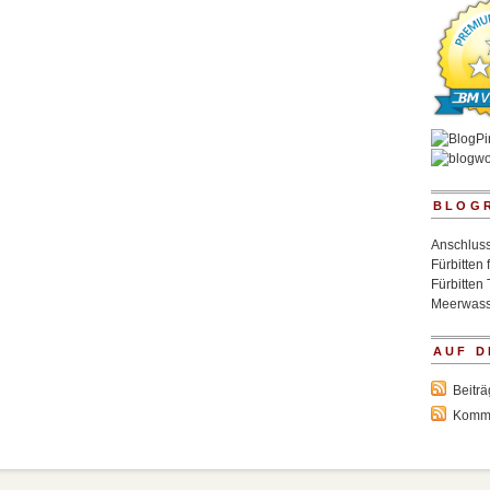
BLOG
Anschluss
Fürbitten 
Fürbitten 
Meerwass
AUF D
Beitr
Komm