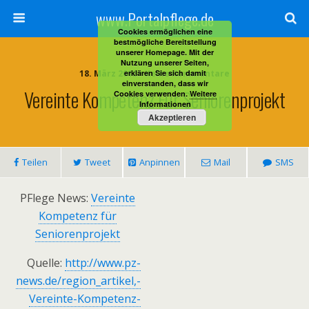
www.Portalpflege.de
Cookies ermöglichen eine
bestmögliche Bereitstellung
unserer Homepage. Mit der
Nutzung unserer Seiten,
18. März 2013 • Keine Kommentare
erklären Sie sich damit
einverstanden, dass wir
Vereinte Kompetenz Für Seniorenprojekt
Cookies verwenden.
Weitere
Informationen
Akzeptieren
Teilen
Tweet
Anpinnen
Mail
SMS
PFlege News:
Vereinte
Kompetenz für
Seniorenprojekt
Quelle:
http://www.pz-
news.de/region_artikel,-
Vereinte-Kompetenz-