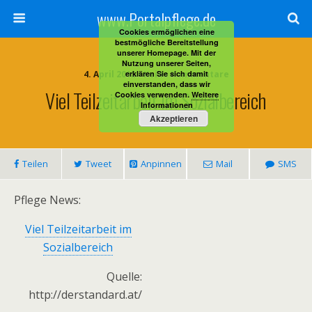
www.Portalpflege.de
Cookies ermöglichen eine
bestmögliche Bereitstellung
unserer Homepage. Mit der
Nutzung unserer Seiten,
4. April 2012 • Keine Kommentare
erklären Sie sich damit
einverstanden, dass wir
Viel Teilzeitarbeit Im Sozialbereich
Cookies verwenden.
Weitere
Informationen
Akzeptieren
Teilen
Tweet
Anpinnen
Mail
SMS
Pflege News:
Viel Teilzeitarbeit im
Sozialbereich
Quelle:
http://derstandard.at/