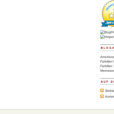
BLOG
Anschluss
Fürbitten 
Fürbitten 
Meerwass
AUF D
Beitr
Komm