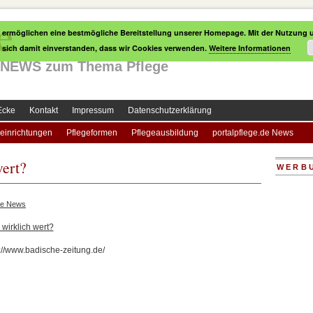
e
 ermöglichen eine bestmögliche Bereitstellung unserer Homepage. Mit der Nutzung u
e sich damit einverstanden, dass wir Cookies verwenden.
Weitere Informationen
le NEWS zum Thema Pflege
Ecke
Kontakt
Impressum
Datenschutzerklärung
einrichtungen
Pflegeformen
Pflegeausbildung
portalpflege.de News
wert?
WERB
ge News
 wirklich wert?
p://www.badische-zeitung.de/