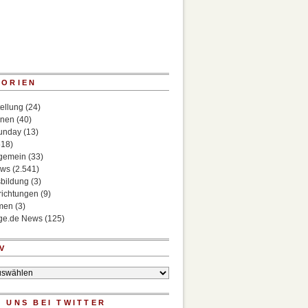
GORIEN
ellung
(24)
onen
(40)
Sunday
(13)
518)
lgemein
(33)
ews
(2.541)
bildung
(3)
richtungen
(9)
rmen
(3)
ege.de News
(125)
V
 UNS BEI TWITTER