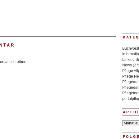
KATE
NTAR
Buchvorst
Informati
Linking 
ntar schreiben.
News
(2.
Pflege Al
Pflege N
Pflegeaus
Pflegeein
Pflegefo
portalpfl
ARCHI
Archiv
FOLGE