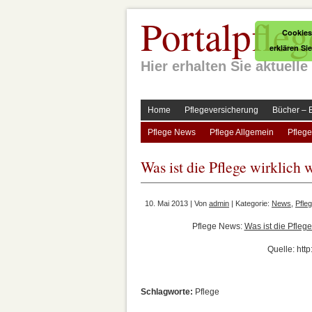
Portalpfleg
Cookies
erklären Si
Hier erhalten Sie aktuel
Home
Pflegeversicherung
Bücher – 
Pflege News
Pflege Allgemein
Pflege
Was ist die Pflege wirklich 
10. Mai 2013 | Von
admin
| Kategorie:
News
,
Pfle
Pflege News:
Was ist die Pflege
Quelle: htt
Schlagworte:
Pflege