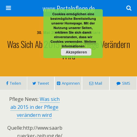
www.Portalpflege.de
Cookies ermöglichen eine
bestmögliche Bereitstellung
unserer Homepage. Mit der
Nutzung unserer Seiten,
30. Mai 2014 • Keine Kommentare
erklären Sie sich damit
einverstanden, dass wir
Was Sich Ab 2015 In Der Pflege Verändern
Cookies verwenden.
Weitere
Informationen
Wird
Akzeptieren
Teilen
Tweet
Anpinnen
Mail
SMS
Pflege News:
Was sich
ab 2015 in der Pflege
verändern wird
Quelle:http://www.saarb
ruecker-zeitung.de/