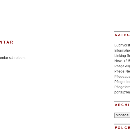
KATE
NTAR
Buchvorst
Informati
Linking 
ntar schreiben.
News
(2.
Pflege Al
Pflege N
Pflegeaus
Pflegeein
Pflegefo
portalpfl
ARCHI
Archiv
FOLGE