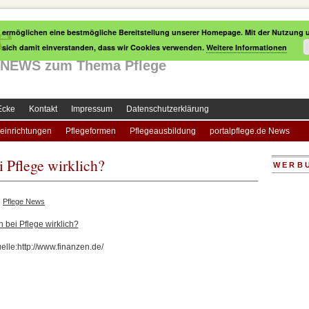
e
 ermöglichen eine bestmögliche Bereitstellung unserer Homepage. Mit der Nutzung u
e sich damit einverstanden, dass wir Cookies verwenden.
Weitere Informationen
le NEWS zum Thema Pflege
Ecke
Kontakt
Impressum
Datenschutzerklärung
einrichtungen
Pflegeformen
Pflegeausbildung
portalpflege.de News
 Pflege wirklich?
WERB
,
Pflege News
 bei Pflege wirklich?
elle:http://www.finanzen.de/