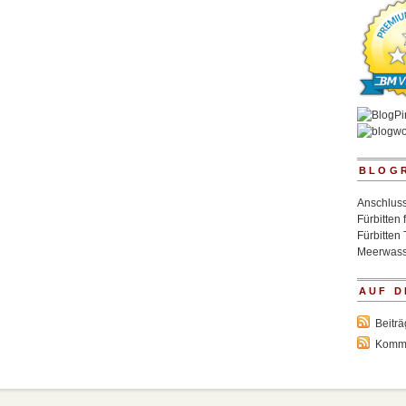
BLOG
Anschluss
Fürbitten 
Fürbitten 
Meerwass
AUF D
Beitr
Komm