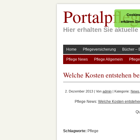
Portalpfleg
Cookies
erklären Si
Hier erhalten Sie aktuel
Home
Pflegeversicherung
Bücher – 
Pflege News
Pflege Allgemein
Pflege
Welche Kosten entstehen bei
2. Dezember 2013 | Von
admin
| Kategorie:
News
Pflege News:
Welche Kosten entstehen
Qu
Schlagworte:
Pflege