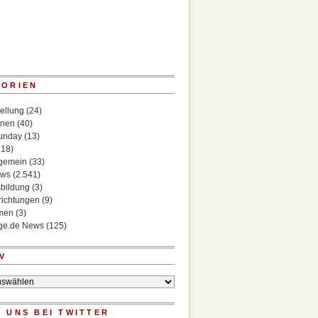
GORIEN
ellung
(24)
onen
(40)
Sunday
(13)
518)
lgemein
(33)
ews
(2.541)
bildung
(3)
richtungen
(9)
rmen
(3)
ege.de News
(125)
V
 UNS BEI TWITTER