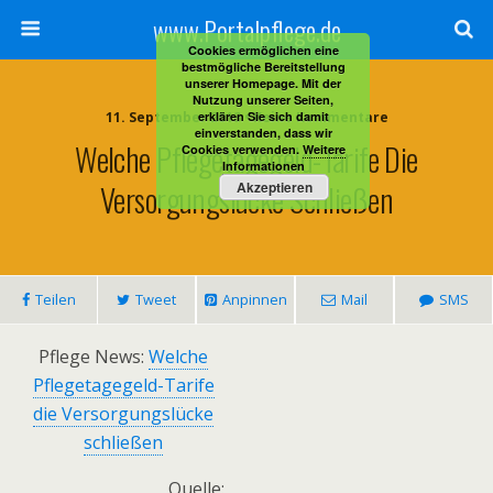
www.Portalpflege.de
Cookies ermöglichen eine
bestmögliche Bereitstellung
unserer Homepage. Mit der
Nutzung unserer Seiten,
11. September 2013 • Keine Kommentare
erklären Sie sich damit
einverstanden, dass wir
Welche Pflegetagegeld-Tarife Die
Cookies verwenden.
Weitere
Informationen
Versorgungslücke Schließen
Akzeptieren
Teilen
Tweet
Anpinnen
Mail
SMS
Pflege News:
Welche
Pflegetagegeld-Tarife
die Versorgungslücke
schließen
Quelle: