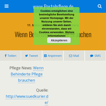
www.Portalpflege.de
Cookies ermöglichen eine
bestmögliche Bereitstellung
unserer Homepage. Mit der
Nutzung unserer Seiten,
11. März 2013 • Keine Kommentare
erklären Sie sich damit
einverstanden, dass wir
Wenn Behinderte Pflege Brauchen
Cookies verwenden.
Weitere
Informationen
Akzeptieren
Teilen
Tweet
Anpinnen
Mail
SMS
Pflege News:
Wenn
Behinderte Pflege
brauchen
Quelle:
http://www.suedkurier.d
e/