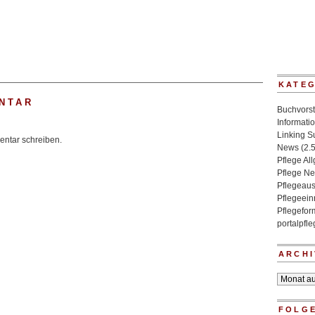
KATE
NTAR
Buchvorst
Informati
Linking 
ntar schreiben.
News
(2.
Pflege Al
Pflege N
Pflegeaus
Pflegeein
Pflegefo
portalpfl
ARCHI
Archiv
FOLGE