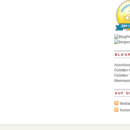
BLOG
Anschluss
Fürbitten 
Fürbitten 
Meerwass
AUF D
Beitr
Komm