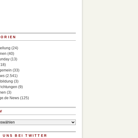
GORIEN
ellung
(24)
onen
(40)
Sunday
(13)
518)
lgemein
(33)
ews
(2.541)
bildung
(3)
richtungen
(9)
rmen
(3)
ege.de News
(125)
V
 UNS BEI TWITTER