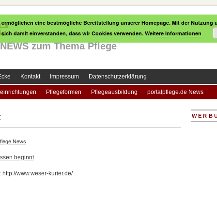
e
 ermöglichen eine bestmögliche Bereitstellung unserer Homepage. Mit der Nutzung u
e sich damit einverstanden, dass wir Cookies verwenden.
Weitere Informationen
le NEWS zum Thema Pflege
Ecke
Kontakt
Impressum
Datenschutzerklärung
einrichtungen
Pflegeformen
Pflegeausbildung
portalpflege.de News
t
WERB
flege News
ssen beginnt
: http://www.weser-kurier.de/