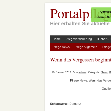
Portalpfleg
Cookies
erklären Si
Hier erhalten Sie aktuel
Home
Pflegeversicherung
Bücher – 
Pflege News
Pflege Allgemein
Pflege
Wenn das Vergessen beginn
10. Januar 2014 | Von
admin
| Kategorie:
News
,
P
Pflege News:
Wenn das Verge
Quelle
Schlagworte:
Demenz