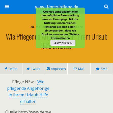
www.Portalpflege.de
Cookies ermöglichen eine
bestmögliche Bereitstellung
unserer Homepage. Mit der
Nutzung unserer Seiten,
28. Mai 2014 • Keine Kommentare
erklären Sie sich damit
einverstanden, dass wir
Wie Pflegende Angehörige In Ihrem Urlaub
Cookies verwenden.
Weitere
Informationen
Hilfe Erhalten
Akzeptieren
Teilen
Tweet
Anpinnen
Mail
SMS
Pflege NEws:
Wie
pflegende Angehörige
in ihrem Urlaub Hilfe
erhalten
Quelle:http://www.derwe