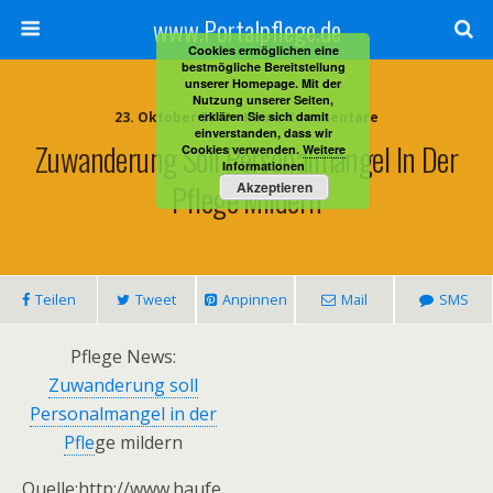
www.Portalpflege.de
Cookies ermöglichen eine
bestmögliche Bereitstellung
unserer Homepage. Mit der
Nutzung unserer Seiten,
23. Oktober 2013 • Keine Kommentare
erklären Sie sich damit
einverstanden, dass wir
Zuwanderung Soll Personalmangel In Der
Cookies verwenden.
Weitere
Informationen
Pflege Mildern
Akzeptieren
Teilen
Tweet
Anpinnen
Mail
SMS
Pflege News:
Zuwanderung soll
Personalmangel in der
Pfle
ge mildern
Quelle:http://www.haufe.